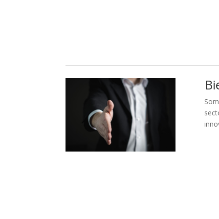
Bi
Somo
sect
inno